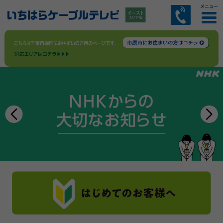
CATVサービス
インターネット
電話サービス
その他サービス
お客様サポート
あいチャンスマートTVのご案内
EASTテレビひかりサービス案内
多チャンネルパックサービス
コミュニティチャンネル
セットトップボックス（STB）のご案内
料金のご案内
ケーブルプラス電話
ひかりdeトークS
ひかりdeトークF
AI防犯カメラサービス
マイページ
スマートWi-Fiサービス
リモートサポートサービス案内
訪問サポートサービス案内
セキュリティZサービス案内
トビラフォンサービス案内
あいチャンモバイル by LIBMOサービス案内
LIBMOサービス案内