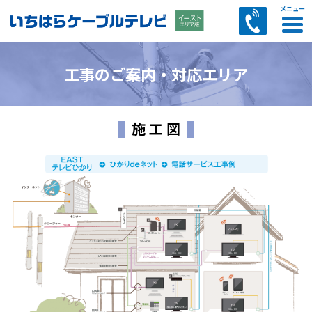
CATVサービス
インターネット
電話サービス
その他サービス
お客様サポート
工事のご案内・対応エリア
あいチャンスマートTVのご案内
EASTテレビひかりサービス案内
多チャンネルパックサービス
コミュニティチャンネル
セットトップボックス（STB）のご案内
料金のご案内
ケーブルプラス電話
ひかりdeトークS
ひかりdeトークF
AI防犯カメラサービス
マイページ
スマートWi-Fiサービス
リモートサポートサービス案内
訪問サポートサービス案内
セキュリティZサービス案内
トビラフォンサービス案内
あいチャンモバイル by LIBMOサービス案内
LIBMOサービス案内
施 工 図