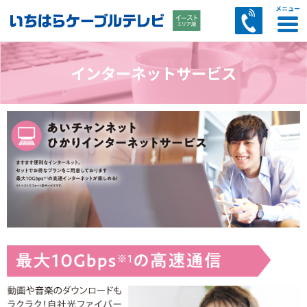
CATVサービス
インターネット
電話サービス
その他サービス
お客様サポート
インターネットサービス
あいチャンスマートTVのご案内
EASTテレビひかりサービス案内
多チャンネルパックサービス
コミュニティチャンネル
セットトップボックス（STB）のご案内
料金のご案内
ケーブルプラス電話
ひかりdeトークS
ひかりdeトークF
AI防犯カメラサービス
マイページ
スマートWi-Fiサービス
リモートサポートサービス案内
訪問サポートサービス案内
セキュリティZサービス案内
トビラフォンサービス案内
あいチャンモバイル by LIBMOサービス案内
LIBMOサービス案内