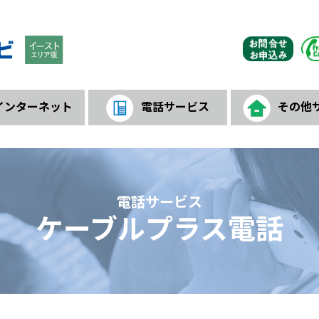
インターネット
電話サービス
その他
内
ケーブルプラス電話
ひかりdeトークS
ひかりdeトークF
リモートサポー
セキュリティZ
あいチャンモバイル
訪問サポートサ
トビラフォンサ
スマートWi-F
AI防犯カメラ
LIBMOサー
マイペー
電話サービス
ケーブルプラス電話